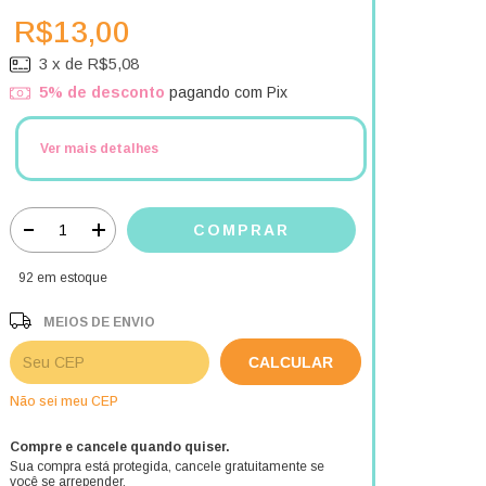
R$13,00
3
x de
R$5,08
5% de desconto
pagando com Pix
Ver mais detalhes
92
em estoque
MEIOS DE ENVIO
Entregas para o CEP:
ALTERAR CEP
CALCULAR
Não sei meu CEP
Compre e cancele quando quiser.
Sua compra está protegida, cancele gratuitamente se
você se arrepender.