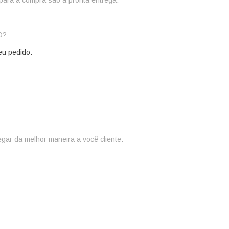
para a compra são a pronta entrega.
? 
eu pedido.
ar da melhor maneira a você cliente.