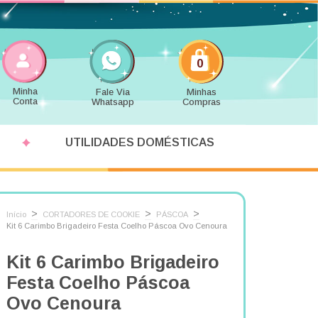
0
Minha
Fale Via
Minhas
Conta
Whatsapp
Compras
UTILIDADES DOMÉSTICAS
>
>
>
Início
CORTADORES DE COOKIE
PÁSCOA
Kit 6 Carimbo Brigadeiro Festa Coelho Páscoa Ovo Cenoura
Kit 6 Carimbo Brigadeiro
Festa Coelho Páscoa
Ovo Cenoura