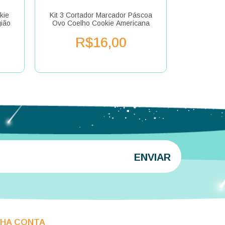
kie
Kit 3 Cortador Marcador Páscoa
Kit 5 Cor
gião
Ovo Coelho Cookie Americana
Jesus Cris
R$16,00
R
NHA CONTA