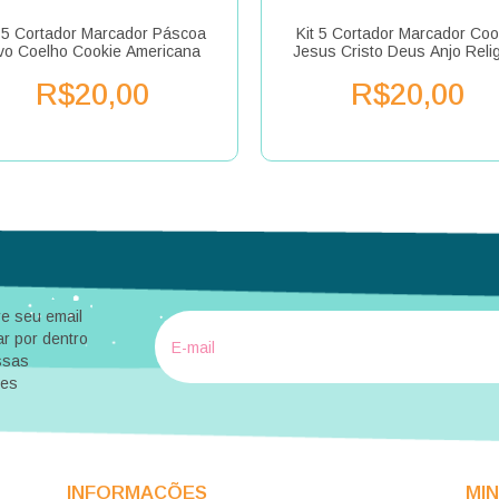
t 5 Cortador Marcador Páscoa
Kit 5 Cortador Marcador Coo
o Coelho Cookie Americana
Jesus Cristo Deus Anjo Reli
R$20,00
R$20,00
e seu email
ar por dentro
ssas
des
INFORMAÇÕES
MI