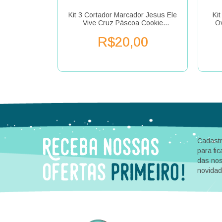
dor Páscoa
Kit 3 Cortador Marcador Jesus Ele
Ki
Americana
Vive Cruz Páscoa Cookie
Ov
Americana
00
R$20,00
Cadastr
para fic
das no
novida