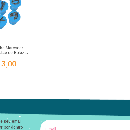
mbo Marcador
alão de Beleza
ogueira Cabelo
3,00
ake
e seu email
ar por dentro