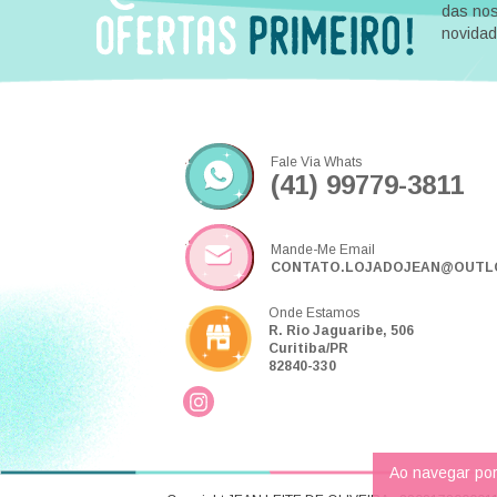
das no
novida
Fale Via Whats
(41) 99779-3811
Mande-Me Email
CONTATO.LOJADOJEAN@OUTL
Onde Estamos
R. Rio Jaguaribe, 506
Curitiba/PR
82840-330
Ao navegar por