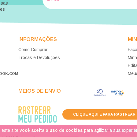
ssas
des
INFORMAÇÕES
MI
Como Comprar
Faça
Trocas e Devoluções
Minh
Edit
Meu
OOK.COM
MEIOS DE ENVIO
CLIQUE AQUI E PARA RASTREAR
 este site
você aceita o uso de cookies
para agilizar a sua experiê