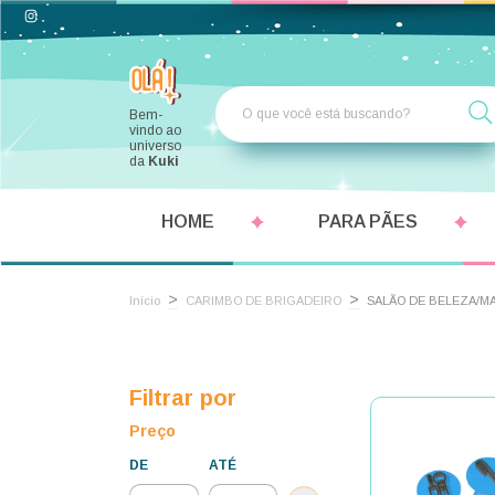
Bem-
vindo ao
universo
da
Kuki
HOME
PARA PÃES
>
>
Início
CARIMBO DE BRIGADEIRO
SALÃO DE BELEZA/M
Filtrar por
Preço
DE
ATÉ